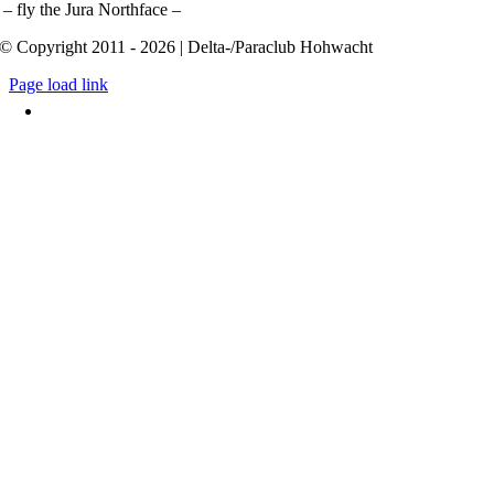
– fly the Jura Northface –
© Copyright 2011 - 2026 | Delta-/Paraclub Hohwacht
Page load link
Nach
oben