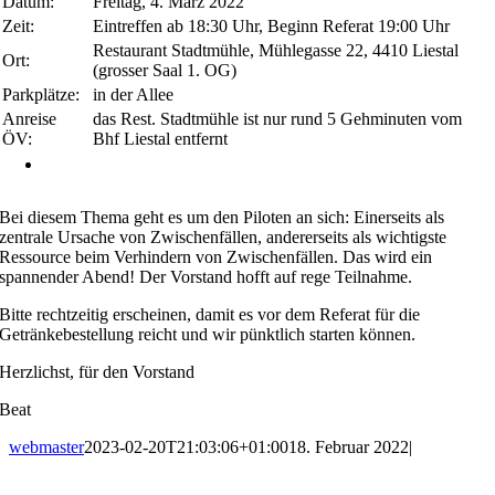
Datum:
Freitag, 4. März 2022
Zeit:
Eintreffen ab 18:30 Uhr, Beginn Referat 19:00 Uhr
Restaurant Stadtmühle, Mühlegasse 22, 4410 Liestal
Ort:
(grosser Saal 1. OG)
Parkplätze:
in der Allee
Anreise
das Rest. Stadtmühle ist nur rund 5 Gehminuten vom
ÖV:
Bhf Liestal entfernt
Bei diesem Thema geht es um den Piloten an sich: Einerseits als
zentrale Ursache von Zwischenfällen, andererseits als wichtigste
Ressource beim Verhindern von Zwischenfällen. Das wird ein
spannender Abend! Der Vorstand hofft auf rege Teilnahme.
Bitte rechtzeitig erscheinen, damit es vor dem Referat für die
Getränkebestellung reicht und wir pünktlich starten können.
Herzlichst, für den Vorstand
Beat
webmaster
2023-02-20T21:03:06+01:00
18. Februar 2022
|