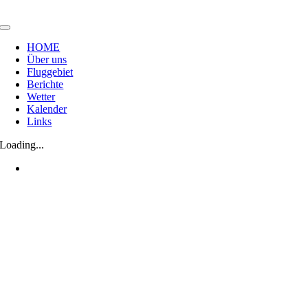
Zum
Inhalt
Toggle
springen
Navigation
HOME
Über uns
Fluggebiet
Berichte
Wetter
Kalender
Links
Loading...