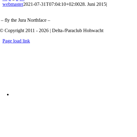
webmaster
2021-07-31T07:04:10+02:00
28. Juni 2015
|
– fly the Jura Northface –
© Copyright 2011 - 2026 | Delta-/Paraclub Hohwacht
Page load link
Nach
oben