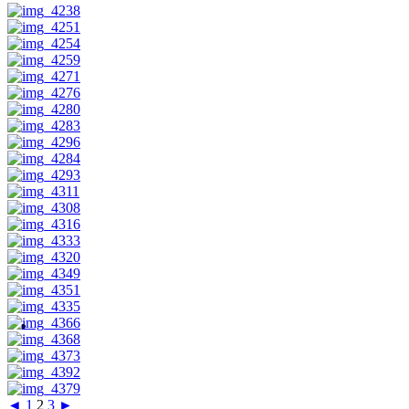
◄
1
2
3
►