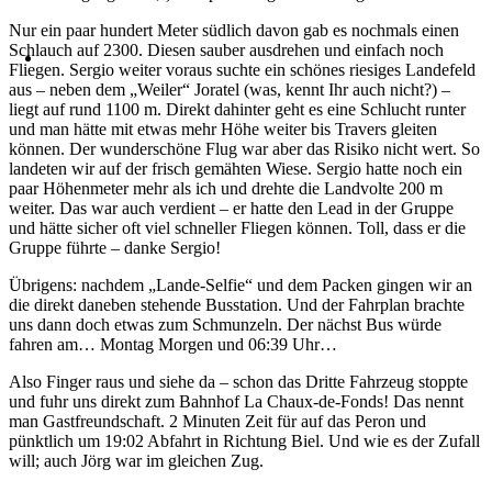
Nur ein paar hundert Meter südlich davon gab es nochmals einen
Schlauch auf 2300. Diesen sauber ausdrehen und einfach noch
Fliegen. Sergio weiter voraus suchte ein schönes riesiges Landefeld
aus – neben dem „Weiler“ Joratel (was, kennt Ihr auch nicht?) –
liegt auf rund 1100 m. Direkt dahinter geht es eine Schlucht runter
und man hätte mit etwas mehr Höhe weiter bis Travers gleiten
können. Der wunderschöne Flug war aber das Risiko nicht wert. So
landeten wir auf der frisch gemähten Wiese. Sergio hatte noch ein
paar Höhenmeter mehr als ich und drehte die Landvolte 200 m
weiter. Das war auch verdient – er hatte den Lead in der Gruppe
und hätte sicher oft viel schneller Fliegen können. Toll, dass er die
Gruppe führte – danke Sergio!
Übrigens: nachdem „Lande-Selfie“ und dem Packen gingen wir an
die direkt daneben stehende Busstation. Und der Fahrplan brachte
uns dann doch etwas zum Schmunzeln. Der nächst Bus würde
fahren am… Montag Morgen und 06:39 Uhr…
Also Finger raus und siehe da – schon das Dritte Fahrzeug stoppte
und fuhr uns direkt zum Bahnhof La Chaux-de-Fonds! Das nennt
man Gastfreundschaft. 2 Minuten Zeit für auf das Peron und
pünktlich um 19:02 Abfahrt in Richtung Biel. Und wie es der Zufall
will; auch Jörg war im gleichen Zug.