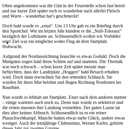
Oben angekommen war die Glut in der Feuerstelle schon fast bereit
und nur kurze Zeit später roch es wunderbar nach allerlei Fleisch
und Wurst – wunderbar hat’s geschmeckt!
Doch bald wurde es „ernst“. Um 13 Uhr gab es ein Briefing durch
den Sportchef. Wie im letzten Jahr kündete er die „Null-Toleranz“
bezüglich der Lufträume an. Schlussendlich wollen wir Vorbilder
sein! Ziel war ein möglichst weiter Flug ab dem Startplatz
Hohwacht.
Aufgrund der Nordausrichtung brauchte es etwas Geduld. Doch die
Mutigsten zogen bald ihren Schirm auf und starteten. Die Thermik
war noch schwach – schon kurze Zeit später musste man
befürchten, dass der Landeplatz „Hoggen“ bald Besuch erhalten
wird. Doch dann erwischten Sie den rettenden Schlauch. Sie
wurden für ihren Mut belohnt und flogen Richtung Nordosten ins
Baselbiet.
Nun wurde es lebhaft am Startplatz. Einer nach dem anderen startete
– einige warteten auch noch zu. Denn nun wurde es selektiver und
die ersten mussten ihre Landung vermelden. Der guten Laune tat
dies aber keinen Abbruch. Schlussendlich ist es ein reiner
Plauschwettkampf. Manche hatten etwas mehr Glück, andere etwas
weniger. Auch der letztjährige Clubmeister, Werner Kiefer, gehörte
dieses Jahr zur zweiten Gruppe.