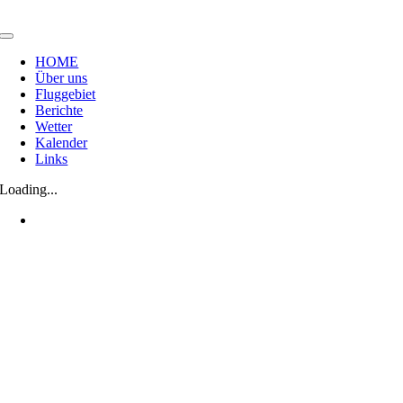
Zum
Inhalt
Toggle
springen
Navigation
HOME
Über uns
Fluggebiet
Berichte
Wetter
Kalender
Links
Loading...