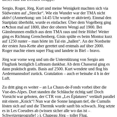
Sergio, Roger, Jörg, Kurt und meine Wenigkeit machten sich via
Südwesten auf „Strecke“. Wie ein Wunder war der TMA nicht
aktiv! (Anmerkung: um 14:45 Uhr wurde er aktiviert). Einmal den
Startplatz überhöht, wurde es einfacher. Über dem Vogelberg ging
es schon mal auf 1800, über der oberen Wengi auf 1900. Bei
Gänsbrunnen endlich aus dem TMA raus und freie Höhe! Weiter
ging es Richtung Grenchenberg. Gisin spülte es beim Montoz kurz
auf 1250 runter – man hörte im Tal ein „hallen“. An der Nordseite
der ersten Jura-Kette aber gerettet und erstmals auf über 2000.
Roger machte einen super Flug und landete in Biel – bravo.
Jörg war vorne weg und um die Unterstützung von Sergio am
Flugfunk bezüglich Luftraum dankbar. Ab dem Chasseral ging es
dann praktisch gratis. Basis auf 2500. Kurt wendete und flog bis
Aedermannsdorf zurück. Gratulation – auch er beinahe 4 h in der
Luft.
Zu dritt ging es weiter – an La Chaux-de-Fonds vorbei über die
Vue-des-Alpes. Dort standen die Schläuche richtig satt! Doch
Vorsicht war geboten, der CTR von „Les Éplatures“ verläuft parallel
mit einem „Knick“! Nun war die Sonne langsam tief, die Cumulis
lösten sich auf und die Thermik wurde sanft bis schwach. Jörg setzte
es in Les Coeudres ab (wissen sicher alle wo das ist –
Schweizergeografie! ;-). Chapeau Jörg – toller Flug.