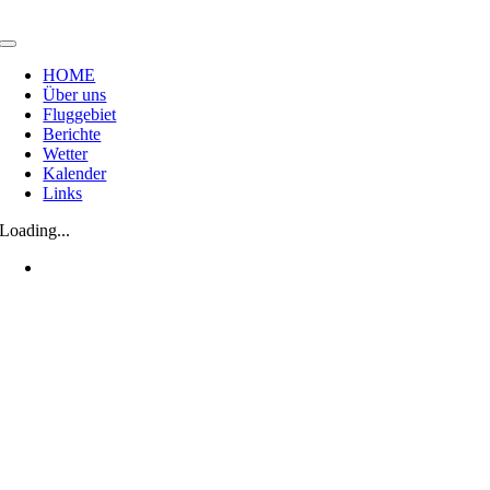
Zum
Inhalt
Toggle
springen
Navigation
HOME
Über uns
Fluggebiet
Berichte
Wetter
Kalender
Links
Loading...