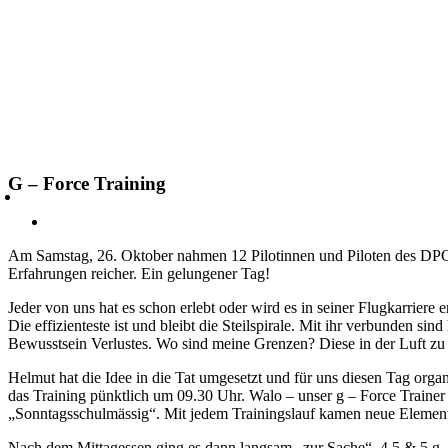
G – Force Training
Am Samstag, 26. Oktober nahmen 12 Pilotinnen und Piloten des 
Erfahrungen reicher. Ein gelungener Tag!
Jeder von uns hat es schon erlebt oder wird es in seiner Flugkarrier
Die effizienteste ist und bleibt die Steilspirale. Mit ihr verbunden si
Bewusstsein Verlustes. Wo sind meine Grenzen? Diese in der Luft zu er
Helmut hat die Idee in die Tat umgesetzt und für uns diesen Tag orga
das Training pünktlich um 09.30 Uhr. Walo – unser g – Force Trainer
„Sonntagsschulmässig“. Mit jedem Trainingslauf kamen neue Elemente 
Nach dem Mittagessen ging es dann langsam „zur Sache“. 4.5 & 5 g, 