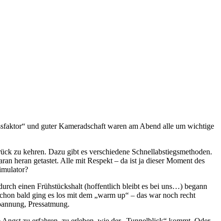
sfaktor“ und guter Kameradschaft waren am Abend alle um wichtige
zurück zu kehren. Dazu gibt es verschiedene Schnellabstiegsmethoden.
daran heran getastet. Alle mit Respekt – da ist ja dieser Moment des
imulator?
durch einen Frühstückshalt (hoffentlich bleibt es bei uns…) begann
Schon bald ging es los mit dem „warm up“ – das war noch recht
spannung, Pressatmung.
 Angst zu erfahren, zu erleben, wie der „Tunnelblick“ kommt. Oder